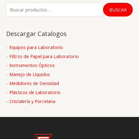
B
BUSCAR
u
s
Descargar Catalogos
c
a
-
Equipos para Laboratorio
r
-
Filtros de Papel para Laboratorio
p
-
Instrumentos Ópticos
o
-
Manejo de Líquidos
r
-
Medidores de Densidad
:
-
Plásticos de Laboratorio
-
Cristalería y Porcelana