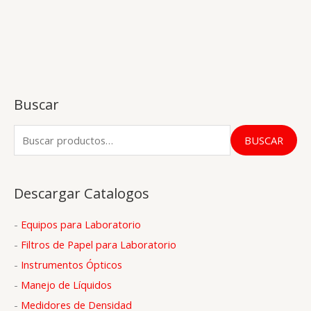
Buscar
B
BUSCAR
u
s
Descargar Catalogos
c
a
-
Equipos para Laboratorio
r
-
Filtros de Papel para Laboratorio
p
-
Instrumentos Ópticos
o
-
Manejo de Líquidos
r
-
Medidores de Densidad