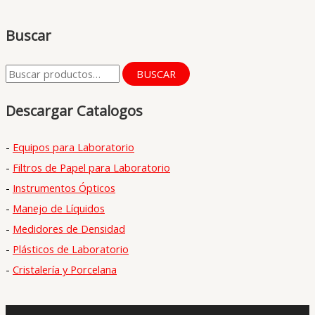
Buscar
B
BUSCAR
u
Descargar Catalogos
s
c
-
Equipos para Laboratorio
a
-
Filtros de Papel para Laboratorio
r
-
Instrumentos Ópticos
p
-
Manejo de Líquidos
o
-
Medidores de Densidad
r
-
Plásticos de Laboratorio
:
-
Cristalería y Porcelana