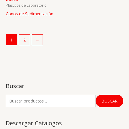
Plásticos de Laboratorio
Conos de Sedimentación
1
2
→
Buscar
B
BUSCAR
u
s
Descargar Catalogos
c