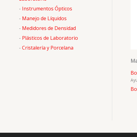
o
-
Instrumentos Ópticos
r
-
Manejo de Líquidos
:
-
Medidores de Densidad
-
Plásticos de Laboratorio
-
Cristalería y Porcelana
Ma
Bo
Ayu
Bo