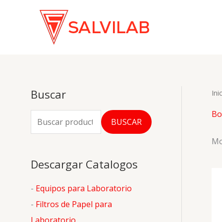
Ir
al
contenido
Buscar
Ini
Bo
B
BUSCAR
u
Mo
s
Descargar Catalogos
c
a
-
Equipos para Laboratorio
r
-
Filtros de Papel para
p
Laboratorio