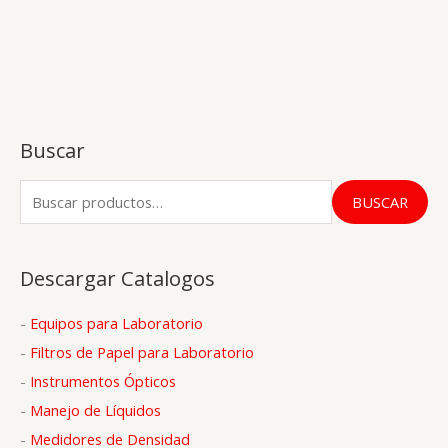
Buscar
B
BUSCAR
u
s
Descargar Catalogos
c
a
-
Equipos para Laboratorio
r
-
Filtros de Papel para Laboratorio
p
-
Instrumentos Ópticos
o
-
Manejo de Líquidos
r
-
Medidores de Densidad