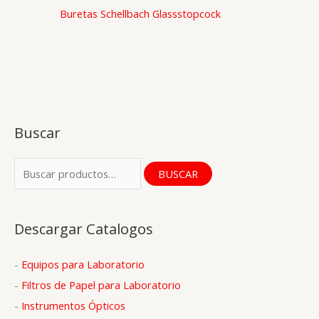
Buretas Schellbach Glassstopcock
Buscar
B
BUSCAR
u
s
Descargar Catalogos
c
a
-
Equipos para Laboratorio
r
-
Filtros de Papel para Laboratorio
p
-
Instrumentos Ópticos
o