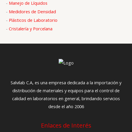
-
Manejo de Líquidos
r
-
Medidores de Densidad
:
-
Plásticos de Laboratorio
-
Cristalería y Porcelana
Salvilab C.A, es una empresa dedicada a la importación y
distribución de materiales y equipos para el control de
calidad en laboratorios en general, brindando servicios
desde el año 2006
Enlaces de Interés