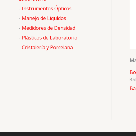
o
-
Instrumentos Ópticos
r
-
Manejo de Líquidos
:
-
Medidores de Densidad
-
Plásticos de Laboratorio
-
Cristalería y Porcelana
Ma
Bo
Ba
Ba