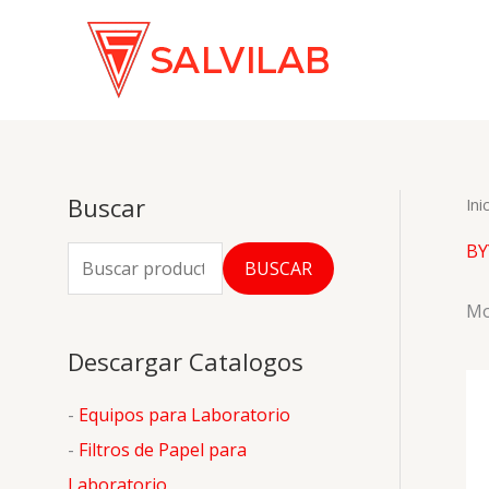
Ir
al
contenido
Buscar
Ini
BY
B
BUSCAR
u
Mo
s
Descargar Catalogos
c
a
-
Equipos para Laboratorio
r
-
Filtros de Papel para
p
Laboratorio