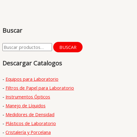
Buscar
B
BUSCAR
u
Descargar Catalogos
s
c
-
Equipos para Laboratorio
a
-
Filtros de Papel para Laboratorio
r
-
Instrumentos Ópticos
p
-
Manejo de Líquidos
o
-
Medidores de Densidad
r
-
Plásticos de Laboratorio
:
-
Cristalería y Porcelana