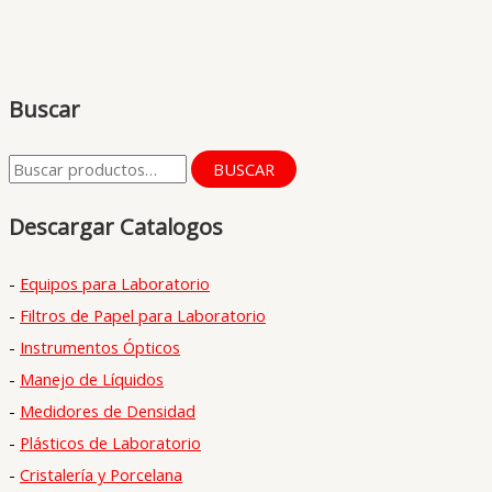
Buscar
B
BUSCAR
u
Descargar Catalogos
s
c
-
Equipos para Laboratorio
a
-
Filtros de Papel para Laboratorio
r
-
Instrumentos Ópticos
p
-
Manejo de Líquidos
o
-
Medidores de Densidad
r
-
Plásticos de Laboratorio
:
-
Cristalería y Porcelana