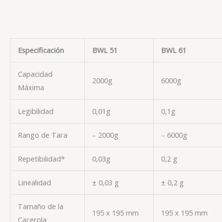
Especificación
BWL 51
BWL 61
Capacidad
2000g
6000g
Máxima
Legibilidad
0,01g
0,1g
Rango de Tara
– 2000g
– 6000g
Repetibilidad*
0,03g
0,2 g
Linealidad
± 0,03 g
± 0,2 g
Tamaño de la
195 x 195 mm
195 x 195 mm
Cacerola