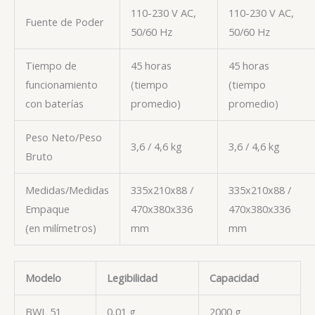
110-230 V AC,
110-230 V AC,
Fuente de Poder
50/60 Hz
50/60 Hz
Tiempo de
45 horas
45 horas
funcionamiento
(tiempo
(tiempo
con baterías
promedio)
promedio)
Peso Neto/Peso
3,6 / 4,6 kg
3,6 / 4,6 kg
Bruto
Medidas/Medidas
335x210x88 /
335x210x88 /
Empaque
470x380x336
470x380x336
(en milímetros)
mm
mm
Modelo
Legibilidad
Capacidad
BWL 51
0,01 g
2000 g