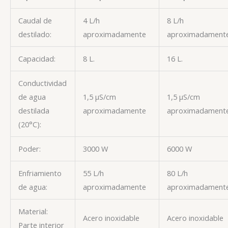
Caudal de
4 L/h
8 L/h
destilado:
aproximadamente
aproximadament
Capacidad:
8 L.
16 L.
Conductividad
de agua
1,5 µS/cm
1,5 µS/cm
destilada
aproximadamente
aproximadament
(20°C):
Poder:
3000 W
6000 W
Enfriamiento
55 L/h
80 L/h
de agua:
aproximadamente
aproximadament
Material:
Acero inoxidable
Acero inoxidable
Parte interior