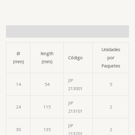
Descripción
Unidades
Ø
length
Código
por
(mm)
(mm)
Paquetes
JIP
14
54
5
213001
JIP
24
115
2
213101
JIP
30
135
2
213201