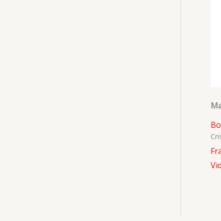
Ma
Bo
Cri
Fr
Vï