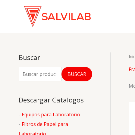
Ir
al
contenido
Buscar
Ini
Fr
B
BUSCAR
u
Mo
s
Descargar Catalogos
c
a
-
Equipos para Laboratorio
r
-
Filtros de Papel para
p
Laboratorio