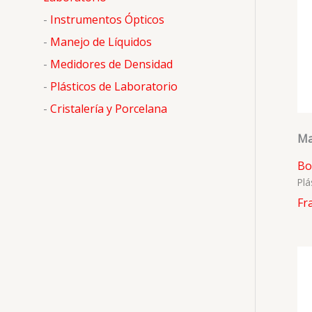
o
-
Instrumentos Ópticos
r
-
Manejo de Líquidos
:
-
Medidores de Densidad
-
Plásticos de Laboratorio
-
Cristalería y Porcelana
Ma
Bo
Plá
Fr