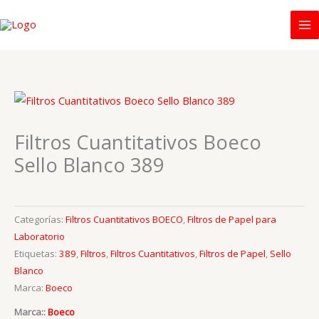
Ir
al
contenido
Filtros Cuantitativos Boeco
Sello Blanco 389
Categorías:
Filtros Cuantitativos BOECO
,
Filtros de Papel para
Laboratorio
Etiquetas:
389
,
Filtros
,
Filtros Cuantitativos
,
Filtros de Papel
,
Sello
Blanco
Marca:
Boeco
Marca::
Boeco