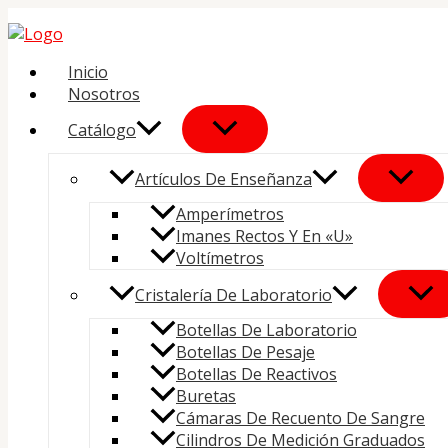
Ir
al
contenido
Inicio
Nosotros
Catálogo
Artículos De Enseñanza
Amperímetros
Imanes Rectos Y En «U»
Voltímetros
Cristalería De Laboratorio
Botellas De Laboratorio
Botellas De Pesaje
Botellas De Reactivos
Buretas
Cámaras De Recuento De Sangre
Cilindros De Medición Graduados