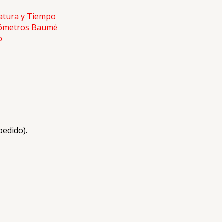
atura y Tiempo
ómetros Baumé
o
pedido).