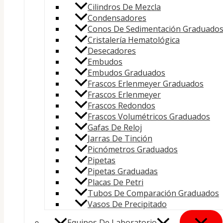
Cilindros De Mezcla
Condensadores
Conos De Sedimentación Graduado
Cristalería Hematológica
Desecadores
Embudos
Embudos Graduados
Frascos Erlenmeyer Graduados
Frascos Erlenmeyer
Frascos Redondos
Frascos Volumétricos Graduados
Gafas De Reloj
Jarras De Tinción
Picnómetros Graduados
Pipetas
Pipetas Graduadas
Placas De Petri
Tubos De Comparación Graduados
Vasos De Precipitado
Equipos De Laboratorio