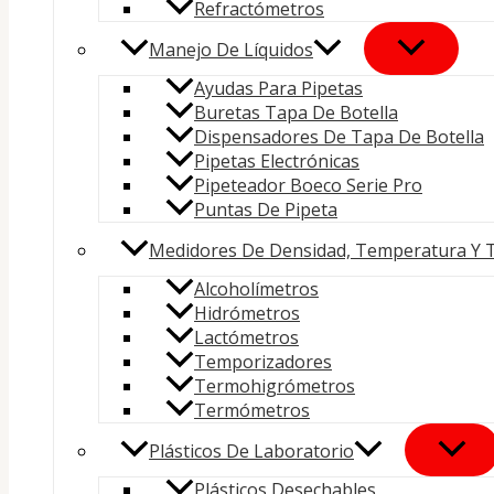
Refractómetros
Manejo De Líquidos
Ayudas Para Pipetas
Buretas Tapa De Botella
Dispensadores De Tapa De Botella
Pipetas Electrónicas
Pipeteador Boeco Serie Pro
Puntas De Pipeta
Medidores De Densidad, Temperatura Y 
Alcoholímetros
Hidrómetros
Lactómetros
Temporizadores
Termohigrómetros
Termómetros
Plásticos De Laboratorio
Plásticos Desechables