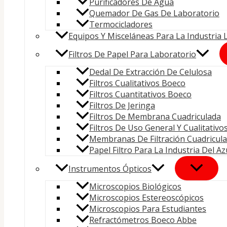
Purificadores De Agua
Quemador De Gas De Laboratorio
Termocicladores
Equipos Y Misceláneas Para La Industria 
Filtros De Papel Para Laboratorio
Dedal De Extracción De Celulosa
Filtros Cualitativos Boeco
Filtros Cuantitativos Boeco
Filtros De Jeringa
Filtros De Membrana Cuadriculada
Filtros De Uso General Y Cualitativo
Membranas De Filtración Cuadricula
Papel Filtro Para La Industria Del A
Instrumentos Ópticos
Microscopios Biológicos
Microscopios Estereoscópicos
Microscopios Para Estudiantes
Refractómetros Boeco Abbe